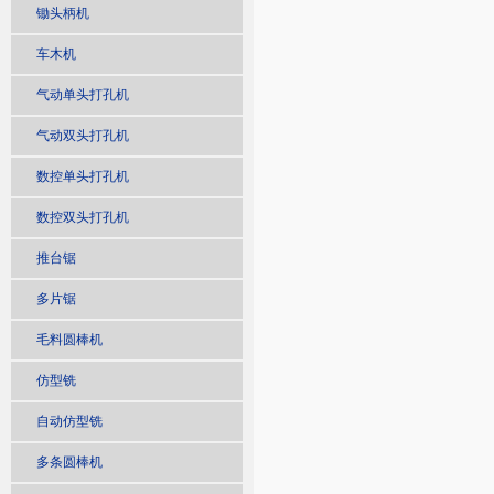
锄头柄机
车木机
气动单头打孔机
气动双头打孔机
数控单头打孔机
数控双头打孔机
推台锯
多片锯
毛料圆棒机
仿型铣
自动仿型铣
多条圆棒机