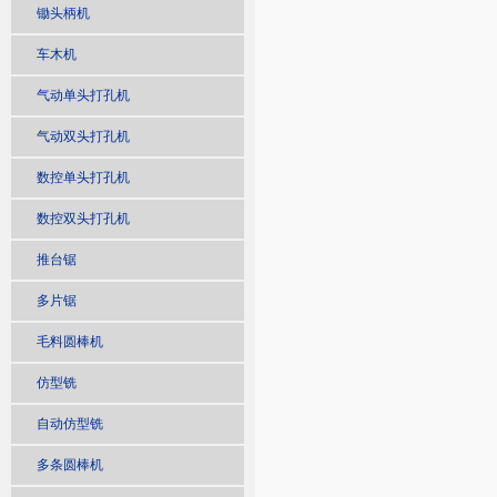
锄头柄机
车木机
气动单头打孔机
气动双头打孔机
数控单头打孔机
数控双头打孔机
推台锯
多片锯
毛料圆棒机
仿型铣
自动仿型铣
多条圆棒机