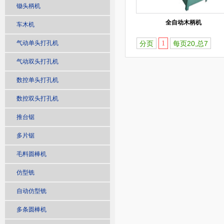
锄头柄机
全自动木柄机
车木机
气动单头打孔机
分页
1
每页20,总7
气动双头打孔机
数控单头打孔机
数控双头打孔机
推台锯
多片锯
毛料圆棒机
仿型铣
自动仿型铣
多条圆棒机