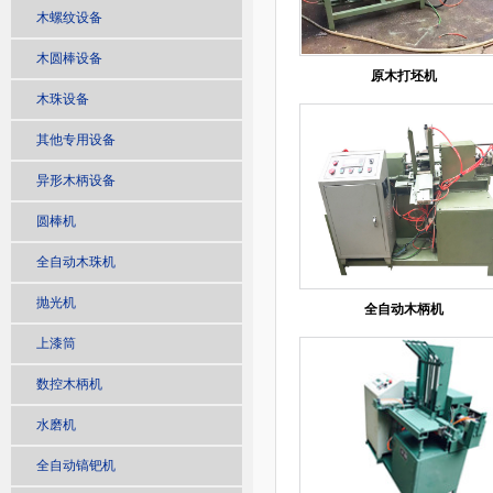
木螺纹设备
木圆棒设备
原木打坯机
木珠设备
其他专用设备
异形木柄设备
圆棒机
全自动木珠机
抛光机
全自动木柄机
上漆筒
数控木柄机
水磨机
全自动镐钯机