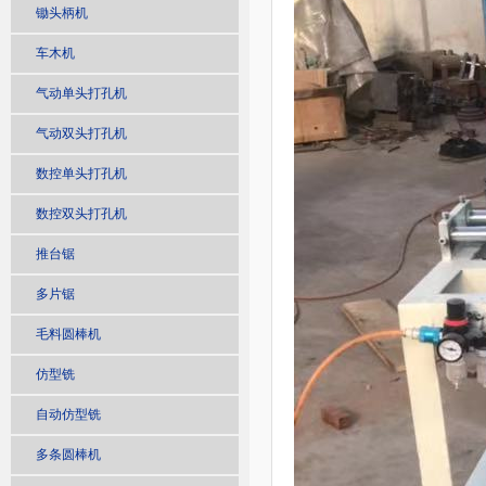
锄头柄机
车木机
气动单头打孔机
气动双头打孔机
数控单头打孔机
数控双头打孔机
推台锯
多片锯
毛料圆棒机
仿型铣
自动仿型铣
多条圆棒机