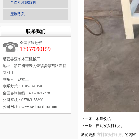
全自动木螺纹机
定制系列
联系我们
全国咨询热线：
13957090159
缙云县森华木工机械厂
地址：浙江省缙云县壶镇贤母西路壶新
巷31-1
联系人：赵女士
联系方式：13957090159
全国咨询热线：400-0180-578
公司座机：0578-3155690
公司网址：www.senhua-china.com
上一条：
木镙纹机
下一条：
自动双头打孔机
浏览更多
方料双头打孔机
的内容