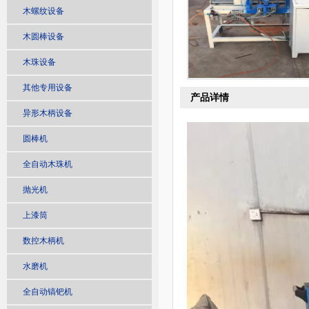
木螺纹设备
木圆棒设备
木珠设备
其他专用设备
产品详情
异形木柄设备
圆棒机
全自动木珠机
抛光机
上漆筒
数控木柄机
水磨机
全自动镐钯机