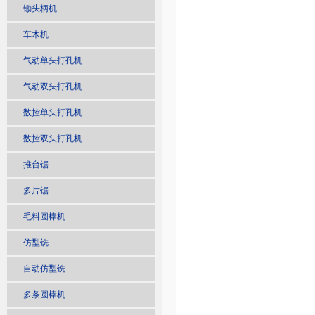
锄头柄机
车木机
气动单头打孔机
气动双头打孔机
数控单头打孔机
数控双头打孔机
推台锯
多片锯
毛料圆棒机
仿型铣
自动仿型铣
多条圆棒机