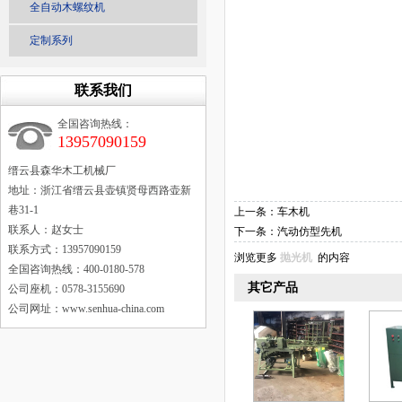
全自动木螺纹机
定制系列
联系我们
全国咨询热线：
13957090159
缙云县森华木工机械厂
地址：浙江省缙云县壶镇贤母西路壶新
巷31-1
上一条：
车木机
联系人：赵女士
下一条：
汽动仿型先机
联系方式：13957090159
浏览更多
抛光机
的内容
全国咨询热线：400-0180-578
其它产品
公司座机：0578-3155690
公司网址：www.senhua-china.com